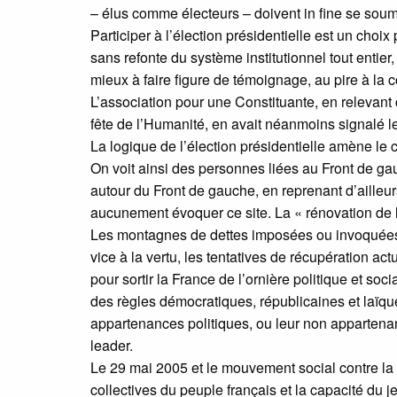
– élus comme électeurs – doivent in fine se soumet
Participer à l’élection présidentielle est un cho
sans refonte du système institutionnel tout entier, 
mieux à faire figure de témoignage, au pire à la
L’association pour une Constituante, en relevan
fête de l’Humanité, en avait néanmoins signalé le
La logique de l’élection présidentielle amène le ca
On voit ainsi des personnes liées au Front de ga
autour du Front de gauche, en reprenant d’ailleur
aucunement évoquer ce site. La « rénovation de l
Les montagnes de dettes imposées ou invoquées 
vice à la vertu, les tentatives de récupération a
pour sortir la France de l’ornière politique et soc
des règles démocratiques, républicaines et laïque
appartenances politiques, ou leur non appartenan
leader.
Le 29 mai 2005 et le mouvement social contre la de
collectives du peuple français et la capacité du je