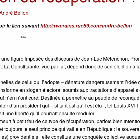
André Bellon
ir le lien suivant
http://riverains.rue89.com/andre-bellon
***
u une figure imposée des discours de Jean-Luc Mélenchon. Pro
t. La Constituante, vue par lui, dépend donc de son élection à la
onnelles de celui qui l’adopte – dénature dangereusement l’idée 
 transforme en slogan électoral soumis aux tractations d’appareils
qui n’en n’ont cure. Destinée à permettre au peuple de reconquér
ir d’un président qui – si tant est qu’il est élu -, tel Louis XVIII
t une liberté qu’il pourrait ensuite moduler.
urt à petit feu de ce type de récupération, parfois bien intenti
 toujours le seul principe qui vaille en République : la souvera
) providentiels : elle constitue une conquête collective auque