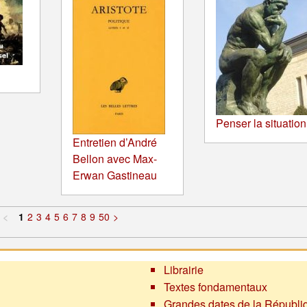
Penser la situation
Entretien d’André
Bellon avec Max-
Erwan Gastineau
<
1
2
3
4
5
6
7
8
9
50
>
Librairie
Textes fondamentaux
Grandes dates de la Républi