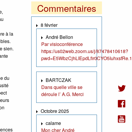
Commentaires
e,
au
8 février
re à la
André Bellon
ibles.
Par visioconférence
e sien.
https://us02web.zoom.us/j/87478410618?
ante
pwd=E5WbzCjhLIEpdLfir0CYO5IuhxsfRe.1
ge du
BARTCZAK
ssité
Dans quelle ville se
pect
déroule l’ A.G. Merci
leurs
son
Octobre 2025
calame
riences
Mon cher André