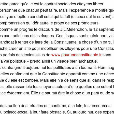
tre parce qu’elle est le contrat social des citoyens libres.
ix personnel que chacun peut faire. Mais l’expérience a montré qu
ce type d’option conduit celui qui la fait (et ceux qui le suivent) 
 compromission qui dénature le projet de ses promoteurs.
t comme un progrès le discours de J.L.Mélenchon, le 12 septemb
s contradictions et les risques. Ces risques sont maintenant vis
ndidat à tenter de faire de la Constituante la chose d’un parti, l
uche créer un site pour mobiliser les citoyens pour une Constitu
s parfois des textes issus de
www.pouruneconstituante.fr
sans
a vie politique » prend ainsi un visage bien archaïque.
contraignent aujourd’hui les politiques à un tournant. Homma
ctuelles confirment que la Constituante apparaît comme une néce
iale où elle est tombée. Mais elle n’a de sens que si, dans le res
s, elle rassemble les citoyens autour d’elle quelles que soient 
ce évidemment. Elle ne saurait être la chose d’un parti ou de 
struction des retraites ont confirmé, à la fois, les ressources
u politico-social à leur faire obstacle. Si, aujourd’hui, des expé