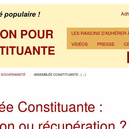
é populaire !
Adh
ION POUR
LES RAISONS D’ADHÉRER À
VIDÉOS
PRESSE
C
TITUANTE
A SOUVERAINETÉ
ASSEMBLÉE CONSTITUANTE : (…)
e Constituante :
on ou récupération ?