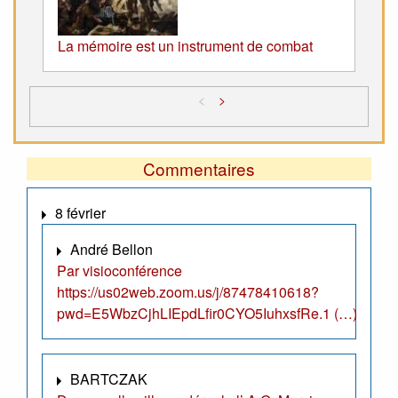
La mémoire est un instrument de combat
<
>
Commentaires
8 février
André Bellon
Par visioconférence
https://us02web.zoom.us/j/87478410618?
pwd=E5WbzCjhLIEpdLfir0CYO5IuhxsfRe.1 (…)
BARTCZAK