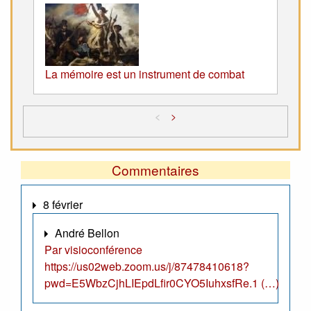
La mémoire est un instrument de combat
<
>
Commentaires
8 février
André Bellon
Par visioconférence
https://us02web.zoom.us/j/87478410618?
pwd=E5WbzCjhLIEpdLfir0CYO5IuhxsfRe.1 (…)