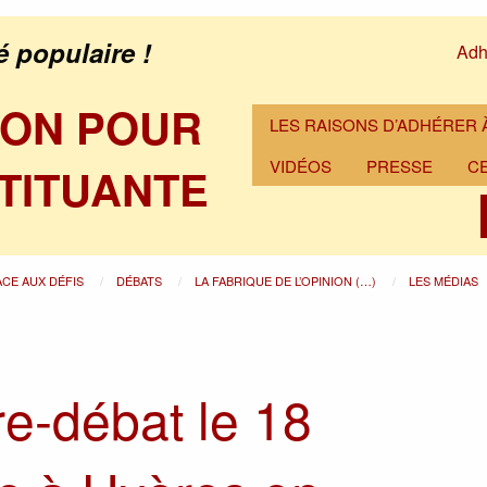
é populaire !
Adh
ION POUR
LES RAISONS D’ADHÉRER À
VIDÉOS
PRESSE
C
TITUANTE
ACE AUX DÉFIS
DÉBATS
LA FABRIQUE DE L’OPINION (…)
LES MÉDIAS
e-débat le 18