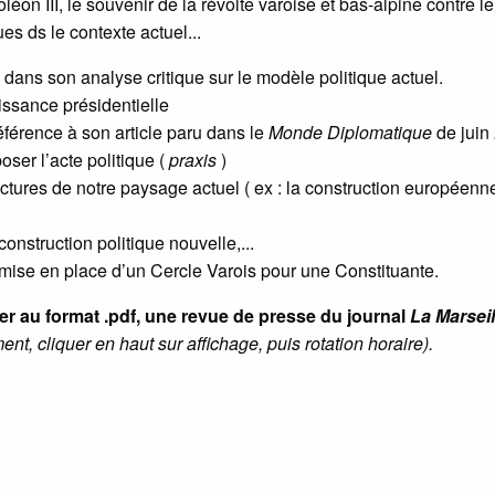
éon III, le souvenir de la révolte varoise et bas-alpine contre l
es ds le contexte actuel...
dans son analyse critique sur le modèle politique actuel.
uissance présidentielle
éférence à son article paru dans le
Monde Diplomatique
de juin
oser l’acte politique (
praxis
)
uctures de notre paysage actuel ( ex : la construction européenn
onstruction politique nouvelle,...
a mise en place d’un Cercle Varois pour une Constituante.
ger au format .pdf, une revue de presse du journal
La Marseil
ment, cliquer en haut sur affichage, puis rotation horaire).