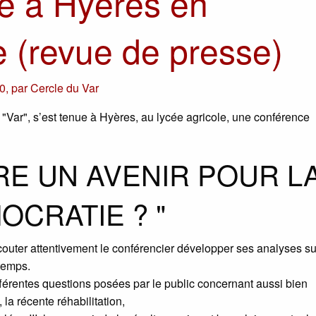
e à Hyères en
 (revue de presse)
10
,
par
Cercle du Var
"Var", s’est tenue à Hyères, au lycée agricole, une conférence
ORE UN AVENIR POUR L
OCRATIE ? "
uter attentivement le conférencier développer ses analyses su
temps.
fférentes questions posées par le public concernant aussi bien
 la récente réhabilitation,