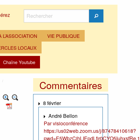
Rechercher
érez
Rechercher
 L’ASSOCIATION
VIE PUBLIQUE
ERCLES LOCAUX
Chaîne Youtube
Commentaires
8 février
André Bellon
Par visioconférence
https://us02web.zoom.us/j/87478410618?
pwd=E5WbzCjhLIEpdLfir0CYO5IuhxsfRe.1