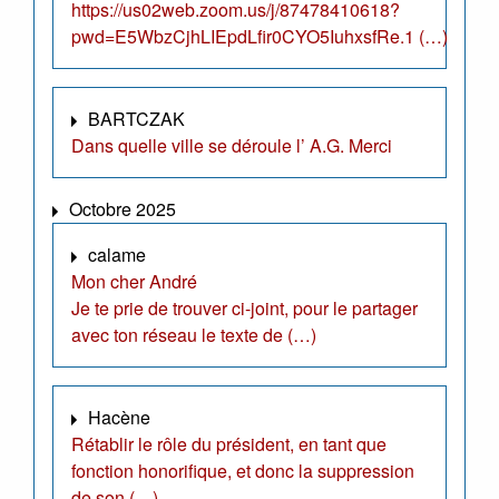
https://us02web.zoom.us/j/87478410618?
pwd=E5WbzCjhLIEpdLfir0CYO5IuhxsfRe.1 (…)
BARTCZAK
Dans quelle ville se déroule l’ A.G. Merci
Octobre 2025
calame
Mon cher André
Je te prie de trouver ci-joint, pour le partager
avec ton réseau le texte de (…)
Hacène
Rétablir le rôle du président, en tant que
fonction honorifique, et donc la suppression
de son (…)