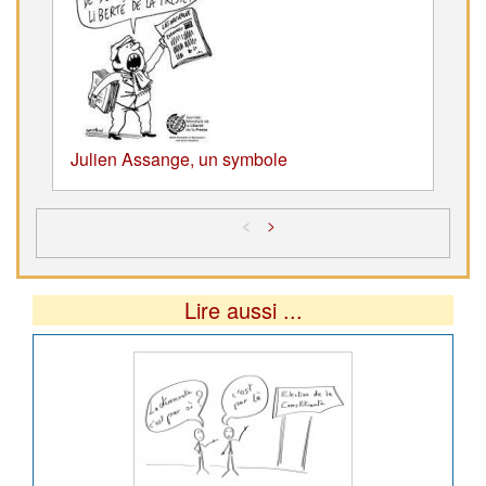
Julien Assange, un symbole
<
>
Lire aussi ...