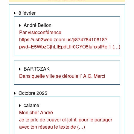
8 février
André Bellon
Par visioconférence
https://us02web.zoom.us/j/87478410618?
pwd=E5WbzCjhLIEpdLfir0CYO5IuhxsfRe.1 (…)
BARTCZAK
Dans quelle ville se déroule l’ A.G. Merci
Octobre 2025
calame
Mon cher André
Je te prie de trouver ci-joint, pour le partager
avec ton réseau le texte de (…)