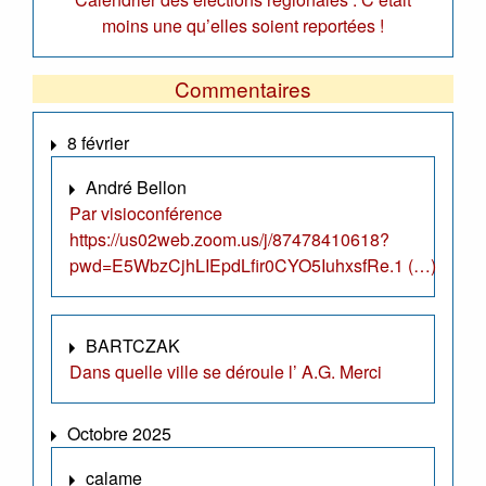
moins une qu’elles soient reportées !
Commentaires
8 février
André Bellon
Par visioconférence
https://us02web.zoom.us/j/87478410618?
pwd=E5WbzCjhLIEpdLfir0CYO5IuhxsfRe.1 (…)
BARTCZAK
Dans quelle ville se déroule l’ A.G. Merci
Octobre 2025
calame