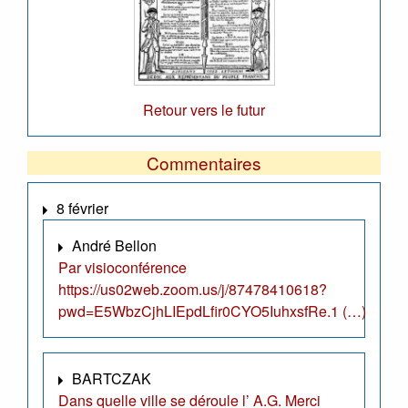
Retour vers le futur
Commentaires
8 février
André Bellon
Par visioconférence
https://us02web.zoom.us/j/87478410618?
pwd=E5WbzCjhLIEpdLfir0CYO5IuhxsfRe.1 (…)
BARTCZAK
Dans quelle ville se déroule l’ A.G. Merci