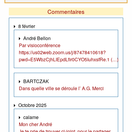
Commentaires
8 février
André Bellon
Par visioconférence
https://us02web.zoom.us/j/87478410618?
pwd=E5WbzCjhLIEpdLfir0CYO5IuhxsfRe.1 (…)
BARTCZAK
Dans quelle ville se déroule l’ A.G. Merci
Octobre 2025
calame
Mon cher André
Je te prie de trouver ci-joint, pour le partager