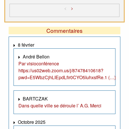
<
>
Commentaires
8 février
André Bellon
Par visioconférence
https://us02web.zoom.us/j/87478410618?
pwd=E5WbzCjhLIEpdLfir0CYO5IuhxsfRe.1 (…)
BARTCZAK
Dans quelle ville se déroule l’ A.G. Merci
Octobre 2025