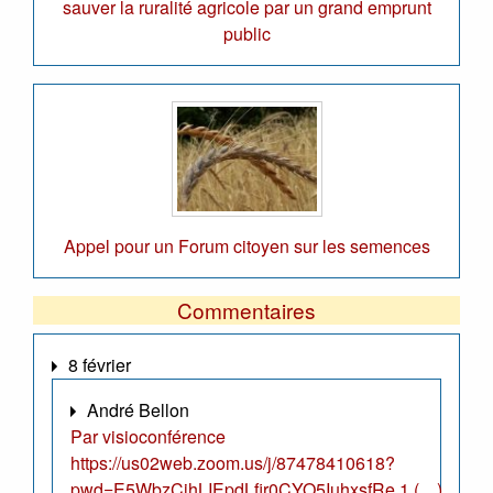
sauver la ruralité agricole par un grand emprunt
public
Appel pour un Forum citoyen sur les semences
Commentaires
8 février
André Bellon
Par visioconférence
https://us02web.zoom.us/j/87478410618?
pwd=E5WbzCjhLIEpdLfir0CYO5IuhxsfRe.1 (…)