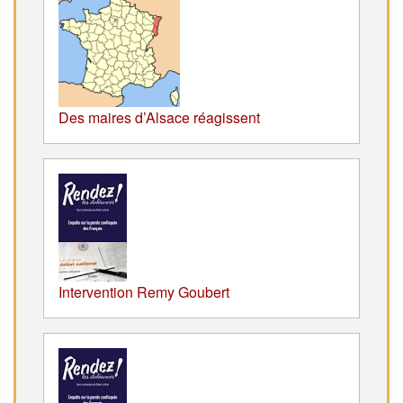
Des maires d’Alsace réagissent
Intervention Remy Goubert