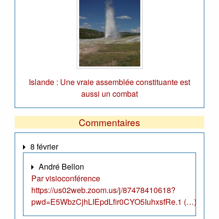
Islande : Une vraie assemblée constituante est
aussi un combat
Commentaires
8 février
André Bellon
Par visioconférence
https://us02web.zoom.us/j/87478410618?
pwd=E5WbzCjhLIEpdLfir0CYO5IuhxsfRe.1 (…)