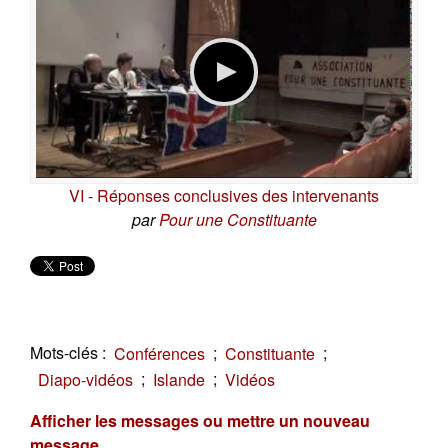
VI - Réponses conclusives des intervenants
par
Pour une Constituante
Mots-clés :
;
;
Conférences
Constituante
;
;
Diapo-vidéos
Islande
Vidéos
Afficher les messages ou mettre un nouveau
message