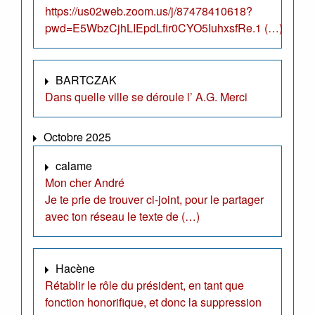
https://us02web.zoom.us/j/87478410618?
pwd=E5WbzCjhLIEpdLfir0CYO5IuhxsfRe.1 (…)
BARTCZAK
Dans quelle ville se déroule l’ A.G. Merci
Octobre 2025
calame
Mon cher André
Je te prie de trouver ci-joint, pour le partager
avec ton réseau le texte de (…)
Hacène
Rétablir le rôle du président, en tant que
fonction honorifique, et donc la suppression