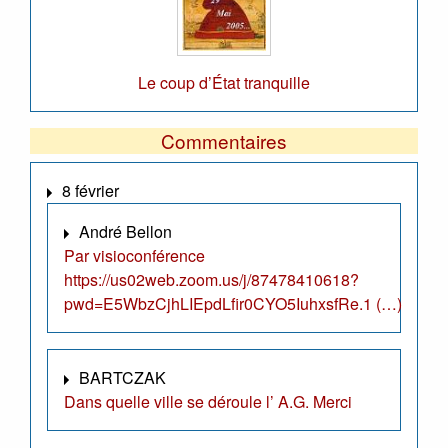
Le coup d’État tranquille
Commentaires
8 février
André Bellon
Par visioconférence
https://us02web.zoom.us/j/87478410618?
pwd=E5WbzCjhLIEpdLfir0CYO5IuhxsfRe.1 (…)
BARTCZAK
Dans quelle ville se déroule l’ A.G. Merci