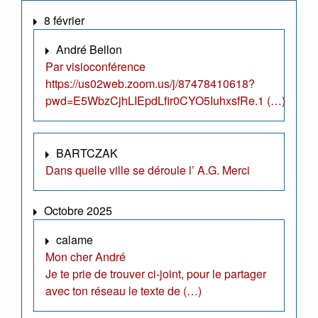
8 février
André Bellon
Par visioconférence
https://us02web.zoom.us/j/87478410618?
pwd=E5WbzCjhLIEpdLfir0CYO5IuhxsfRe.1 (…)
BARTCZAK
Dans quelle ville se déroule l’ A.G. Merci
Octobre 2025
calame
Mon cher André
Je te prie de trouver ci-joint, pour le partager
avec ton réseau le texte de (…)