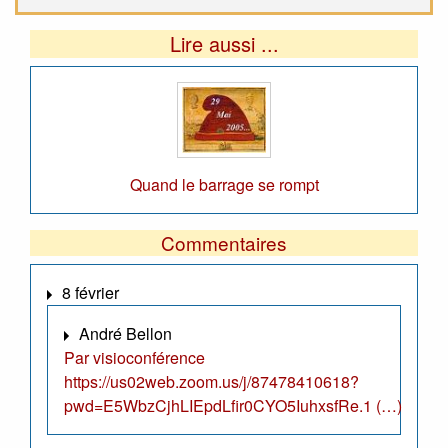
Lire aussi ...
Quand le barrage se rompt
Commentaires
8 février
André Bellon
Par visioconférence
https://us02web.zoom.us/j/87478410618?
pwd=E5WbzCjhLIEpdLfir0CYO5IuhxsfRe.1 (…)