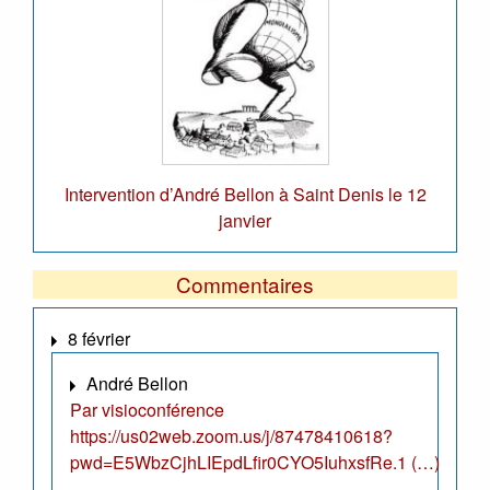
Intervention d’André Bellon à Saint Denis le 12
janvier
Commentaires
8 février
André Bellon
Par visioconférence
https://us02web.zoom.us/j/87478410618?
pwd=E5WbzCjhLIEpdLfir0CYO5IuhxsfRe.1 (…)