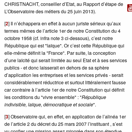
CHRISTNACHT, conseiller d’Etat, au Rapport d’étape de
L’Observatoire des métiers du 25 juin 2013).
[
2
]
Il n’échappera en effet à aucun juriste sérieux qu’aux
termes mêmes de l’article 1er de notre Constitution du 4
octobre 1958 (cf. infra note 3 ci-dessous), c’est notre
République qui est "laïque". Or c’est cette République qui
elle-même définit la "France". Par suite, la conception
d’une laïcité qui serait limitée au seul Etat et à ses services
publics - et donc laisserait en dehors de sa sphère
d’application les entreprises et les services privés - serait
considérablement réductrice et surtout littéralement fausse
car contraire à l’article 1er de notre Constitution qui définit
les conditions du "vivre ensemble" : "
République
indivisible, laïque, démocratique et sociale
".
[
3
]
Observatoire qui, en effet, en application de l’alinéa 1er
de l’article 2 du décret du 25 mars 2007 l’instituant , s’est
vu confier une mission assez minorée dans son étendue,