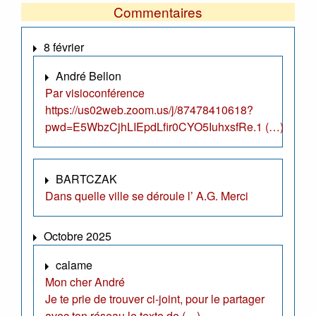
Commentaires
8 février
André Bellon
Par visioconférence
https://us02web.zoom.us/j/87478410618?
pwd=E5WbzCjhLIEpdLfir0CYO5IuhxsfRe.1 (…)
BARTCZAK
Dans quelle ville se déroule l’ A.G. Merci
Octobre 2025
calame
Mon cher André
Je te prie de trouver ci-joint, pour le partager
avec ton réseau le texte de (…)