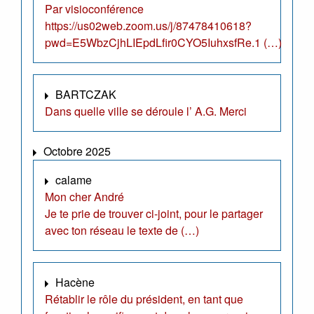
Par visioconférence
https://us02web.zoom.us/j/87478410618?
pwd=E5WbzCjhLIEpdLfir0CYO5IuhxsfRe.1 (…)
BARTCZAK
Dans quelle ville se déroule l’ A.G. Merci
Octobre 2025
calame
Mon cher André
Je te prie de trouver ci-joint, pour le partager
avec ton réseau le texte de (…)
Hacène
Rétablir le rôle du président, en tant que