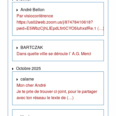
André Bellon
Par visioconférence
https://us02web.zoom.us/j/87478410618?
pwd=E5WbzCjhLIEpdLfir0CYO5IuhxsfRe.1 (…)
BARTCZAK
Dans quelle ville se déroule l’ A.G. Merci
Octobre 2025
calame
Mon cher André
Je te prie de trouver ci-joint, pour le partager
avec ton réseau le texte de (…)