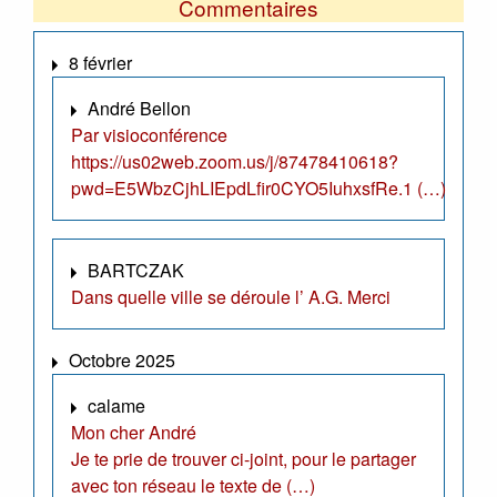
Commentaires
8 février
André Bellon
Par visioconférence
https://us02web.zoom.us/j/87478410618?
pwd=E5WbzCjhLIEpdLfir0CYO5IuhxsfRe.1 (…)
BARTCZAK
Dans quelle ville se déroule l’ A.G. Merci
Octobre 2025
calame
Mon cher André
Je te prie de trouver ci-joint, pour le partager
avec ton réseau le texte de (…)