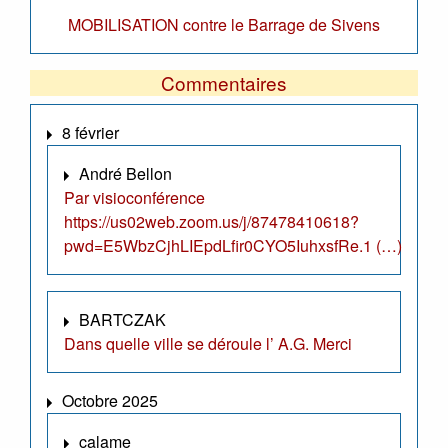
MOBILISATION contre le Barrage de Sivens
Commentaires
8 février
André Bellon
Par visioconférence
https://us02web.zoom.us/j/87478410618?
pwd=E5WbzCjhLIEpdLfir0CYO5IuhxsfRe.1 (…)
BARTCZAK
Dans quelle ville se déroule l’ A.G. Merci
Octobre 2025
calame