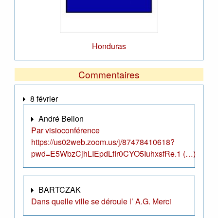
Honduras
Commentaires
8 février
André Bellon
Par visioconférence
https://us02web.zoom.us/j/87478410618?
pwd=E5WbzCjhLIEpdLfir0CYO5IuhxsfRe.1 (…)
BARTCZAK
Dans quelle ville se déroule l’ A.G. Merci