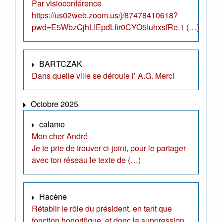
Par visioconférence
https://us02web.zoom.us/j/87478410618?
pwd=E5WbzCjhLIEpdLfir0CYO5IuhxsfRe.1 (…)
BARTCZAK
Dans quelle ville se déroule l’ A.G. Merci
Octobre 2025
calame
Mon cher André
Je te prie de trouver ci-joint, pour le partager
avec ton réseau le texte de (…)
Hacène
Rétablir le rôle du président, en tant que
fonction honorifique, et donc la suppression