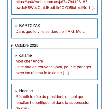
https://us02web.zoom.us/j/87478410618?
pwd=E5WbzCjhLIEpdLfir0CYO5IuhxsfRe.1 (…)
BARTCZAK
Dans quelle ville se déroule l’ A.G. Merci
Octobre 2025
calame
Mon cher André
Je te prie de trouver ci-joint, pour le partager
avec ton réseau le texte de (…)
Hacène
Rétablir le rôle du président, en tant que
fonction honorifique, et donc la suppression
de son (…)