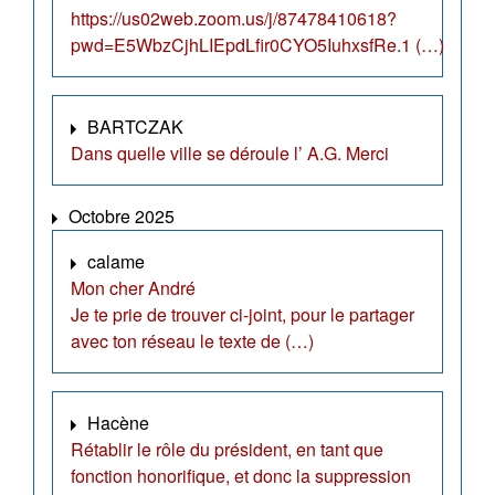
https://us02web.zoom.us/j/87478410618?
pwd=E5WbzCjhLIEpdLfir0CYO5IuhxsfRe.1 (…)
BARTCZAK
Dans quelle ville se déroule l’ A.G. Merci
Octobre 2025
calame
Mon cher André
Je te prie de trouver ci-joint, pour le partager
avec ton réseau le texte de (…)
Hacène
Rétablir le rôle du président, en tant que
fonction honorifique, et donc la suppression