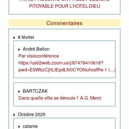
PITOYABLE POUR L’HOTEL-DIEU
Commentaires
8 février
André Bellon
Par visioconférence
https://us02web.zoom.us/j/87478410618?
pwd=E5WbzCjhLIEpdLfir0CYO5IuhxsfRe.1 (…)
BARTCZAK
Dans quelle ville se déroule l’ A.G. Merci
Octobre 2025
calame