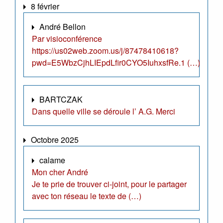
8 février
André Bellon
Par visioconférence
https://us02web.zoom.us/j/87478410618?
pwd=E5WbzCjhLIEpdLfir0CYO5IuhxsfRe.1 (…)
BARTCZAK
Dans quelle ville se déroule l’ A.G. Merci
Octobre 2025
calame
Mon cher André
Je te prie de trouver ci-joint, pour le partager
avec ton réseau le texte de (…)