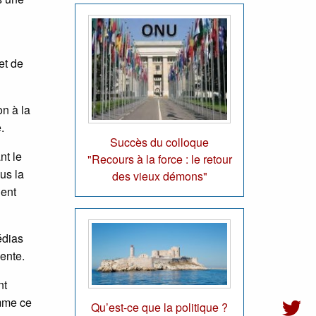
et de
on à la
.
Succès du colloque
nt le
"Recours à la force : le retour
us la
des vieux démons"
dent
édias
ente.
nt
omme ce
Qu’est-ce que la politique ?