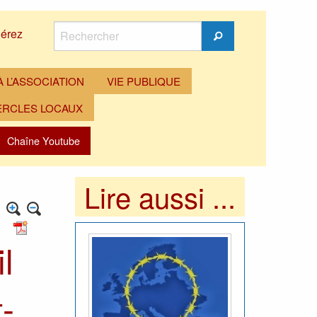
Rechercher
érez
Rechercher
 L’ASSOCIATION
VIE PUBLIQUE
ERCLES LOCAUX
Chaîne Youtube
Lire aussi ...
l
t-