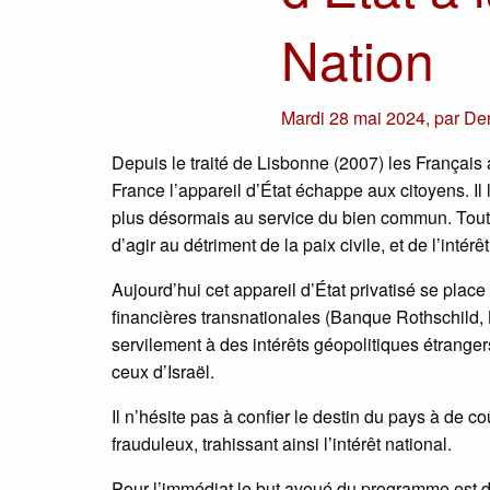
Nation
Mardi 28 mai 2024
,
par
De
Depuis le traité de Lisbonne (2007) les Français
France l’appareil d’État échappe aux citoyens. Il l
plus désormais au service du bien commun. Tout au
d’agir au détriment de la paix civile, et de l’intérêt
Aujourd’hui cet appareil d’État privatisé se pla
financières transnationales (Banque Rothschild, Bl
servilement à des intérêts géopolitiques étranger
ceux d’Israël.
Il n’hésite pas à confier le destin du pays à de
frauduleux, trahissant ainsi l’intérêt national.
Pour l’immédiat le but avoué du programme est de