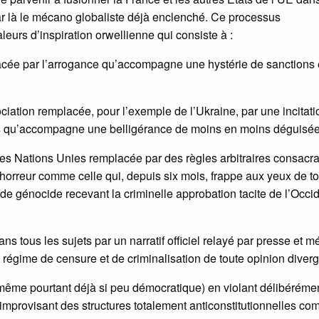
par là le mécano globaliste déjà enclenché. Ce processus
eurs d’inspiration orwellienne qui consiste à :
lacée par l’arrogance qu’accompagne une hystérie de sanctions 
ciation remplacée, pour l’exemple de l’Ukraine, par une incitati
ts qu’accompagne une belligérance de moins en moins déguisée
e des Nations Unies remplacée par des règles arbitraires consacra
 l’horreur comme celle qui, depuis six mois, frappe aux yeux de to
e génocide recevant la criminelle approbation tacite de l’Occi
s tous les sujets par un narratif officiel relayé par presse et m
égime de censure et de criminalisation de toute opinion diverg
e-même pourtant déjà si peu démocratique) en violant délibéréme
 improvisant des structures totalement anticonstitutionnelles c