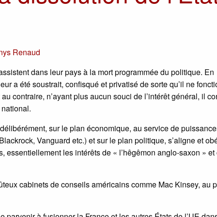
nys Renaud
 assistent dans leur pays à la mort programmée du politique. En
eur a été soustrait, confisqué et privatisé de sorte qu’il ne fonct
 contraire, n’ayant plus aucun souci de l’intérêt général, il co
 national.
ce délibérément, sur le plan économique, au service de puissance
ackrock, Vanguard etc.) et sur le plan politique, s’aligne et obé
s, essentiellement les intérêts de « l’hêgêmon anglo-saxon » et
 coûteux cabinets de conseils américains comme Mac Kinsey, au 
 parvenir à fusionner la France et les autres États de l’UE dan