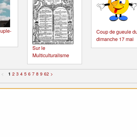
uple-
Coup de gueule d
dimanche 17 mai
Sur le
Multiculturalisme
<
1
2
3
4
5
6
7
8
9
62
>