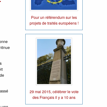
Pour un référendum sur les
projets de traités européens !
ionne
ntinue
s
it
 de
passé
29 mai 2015, célébrer le vote
des Français il y a 10 ans
s une