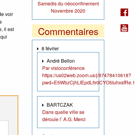
Samedis du néoconfinement
Novembre 2020
de voir
s
Commentaires
 il est
 qui
8 février
André Bellon
Par visioconférence
https://us02web.zoom.us/j/87478410618?
pwd=E5WbzCjhLIEpdLfir0CYO5IuhxsfRe.1
BARTCZAK
Dans quelle ville se
déroule l’ A.G. Merci