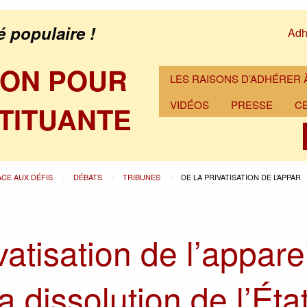
é populaire !
Adh
ION POUR
LES RAISONS D’ADHÉRER À
VIDÉOS
PRESSE
C
TITUANTE
ACE AUX DÉFIS
DÉBATS
TRIBUNES
DE LA PRIVATISATION DE L’APPAR
vatisation de l’apparei
la dissolution de l’Éta