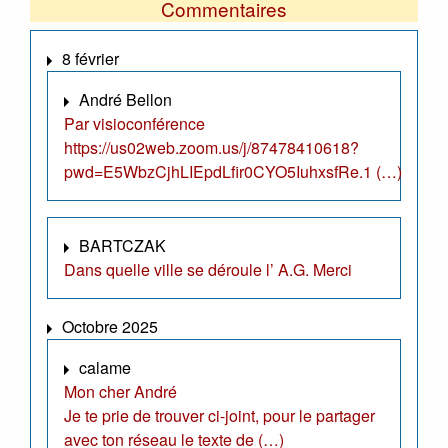
Commentaires
8 février
André Bellon
Par visioconférence
https://us02web.zoom.us/j/87478410618?
pwd=E5WbzCjhLIEpdLfir0CYO5IuhxsfRe.1 (…)
BARTCZAK
Dans quelle ville se déroule l’ A.G. Merci
Octobre 2025
calame
Mon cher André
Je te prie de trouver ci-joint, pour le partager
avec ton réseau le texte de (…)