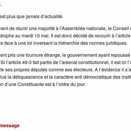
.
est plus que jamais d’actualité.
ment de réunir une majorité à l’Assemblée nationale, le Conseil
rophe au mardi 10 mai. Il est donc décidé de recourir à l’article
e face à une loi inversant la hiérarchie des normes juridiques.
ient pris une tournure étrange, le gouvernement ayant repoussé 
article 49-3 fait partie de l’arsenal constitutionnel, il est ici l’o
nte ses propres députés comme ses électeurs. A l’évidence il s’a
plus la déliquescence et le caractère anti démocratique des insti
 d’une Constituante est à l’ordre du jour.
u message