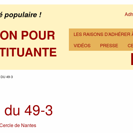
é populaire !
Adh
ION POUR
LES RAISONS D’ADHÉRER À
VIDÉOS
PRESSE
C
TITUANTE
DU 49-3
 du 49-3
Cercle de Nantes