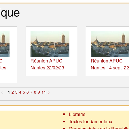
ique
C
Réunion APUC
Réunion APUC
tes
Nantes 22/02/23
Nantes 14 sept. 22
<
1
2
3
4
5
6
7
8
9
11
>
Librairie
Textes fondamentaux
Grandes dates de la Républi