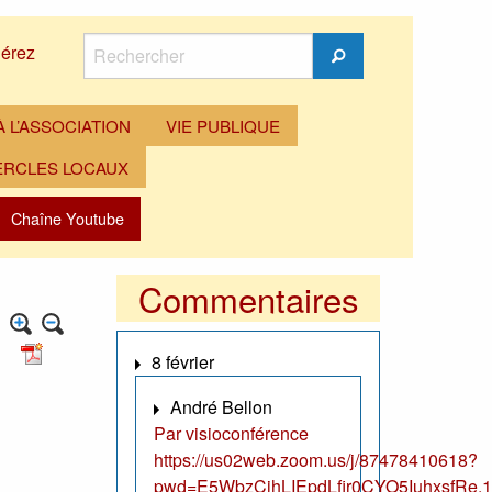
Rechercher
érez
Rechercher
 L’ASSOCIATION
VIE PUBLIQUE
ERCLES LOCAUX
Chaîne Youtube
Commentaires
8 février
André Bellon
Par visioconférence
https://us02web.zoom.us/j/87478410618?
pwd=E5WbzCjhLIEpdLfir0CYO5IuhxsfRe.1