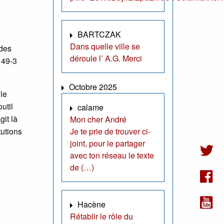
BARTCZAK
Dans quelle ville se
 des
déroule l’ A.G. Merci
 49-3
Octobre 2025
le
util
calame
git là
Mon cher André
tutions
Je te prie de trouver ci-
joint, pour le partager
avec ton réseau le texte
de (…)
Hacène
Rétablir le rôle du