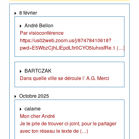
8 février
André Bellon
Par visioconférence
https://us02web.zoom.us/j/87478410618?
pwd=E5WbzCjhLIEpdLfir0CYO5IuhxsfRe.1 (…)
BARTCZAK
Dans quelle ville se déroule l’ A.G. Merci
Octobre 2025
calame
Mon cher André
Je te prie de trouver ci-joint, pour le partager
avec ton réseau le texte de (…)