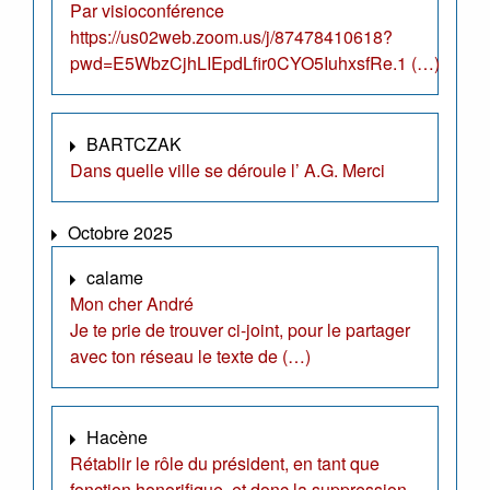
Par visioconférence
https://us02web.zoom.us/j/87478410618?
pwd=E5WbzCjhLIEpdLfir0CYO5IuhxsfRe.1 (…)
BARTCZAK
Dans quelle ville se déroule l’ A.G. Merci
Octobre 2025
calame
Mon cher André
Je te prie de trouver ci-joint, pour le partager
avec ton réseau le texte de (…)
Hacène
Rétablir le rôle du président, en tant que
fonction honorifique, et donc la suppression