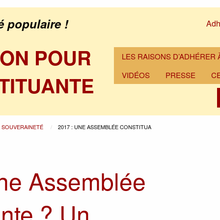
é populaire !
Adh
ION POUR
LES RAISONS D’ADHÉRER À
VIDÉOS
PRESSE
C
TITUANTE
A SOUVERAINETÉ
2017 : UNE ASSEMBLÉE CONSTITUA
Une Assemblée
ante ? Un