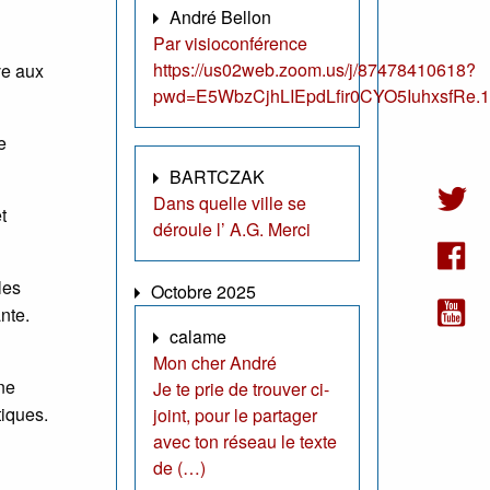
André Bellon
Par visioconférence
https://us02web.zoom.us/j/87478410618?
ve aux
pwd=E5WbzCjhLIEpdLfir0CYO5IuhxsfRe.1
e
BARTCZAK
Dans quelle ville se
t
déroule l’ A.G. Merci
les
Octobre 2025
nte.
calame
Mon cher André
ne
Je te prie de trouver ci-
tiques.
joint, pour le partager
avec ton réseau le texte
de (…)