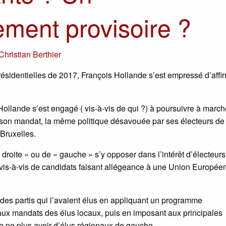
ment provisoire ?
Christian Berthier
résidentielles de 2017, François Hollande s’est empressé d’affi
Hollande s’est engagé ( vis-à-vis de qui ?) à poursuivre à march
e son mandat, la même politique désavouée par ses électeurs de
Bruxelles.
droite » ou de « gauche » s’y opposer dans l’intérêt d’électeurs
on vis-à-vis de candidats faisant allégeance à une Union Europée
des partis qui l’avaient élus en appliquant un programme
 aux mandats des élus locaux, puis en imposant aux principales
 ne plus avoir d’élus régionaux de gauche.