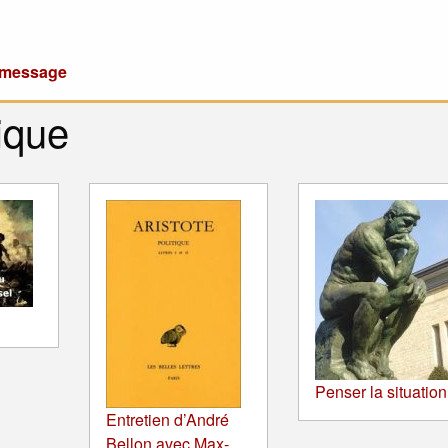
u message
ique
Penser la situation
Entretien d’André
Bellon avec Max-