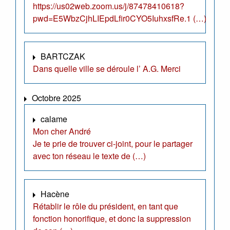
https://us02web.zoom.us/j/87478410618?
pwd=E5WbzCjhLIEpdLfir0CYO5IuhxsfRe.1 (…)
BARTCZAK
Dans quelle ville se déroule l’ A.G. Merci
Octobre 2025
calame
Mon cher André
Je te prie de trouver ci-joint, pour le partager
avec ton réseau le texte de (…)
Hacène
Rétablir le rôle du président, en tant que
fonction honorifique, et donc la suppression