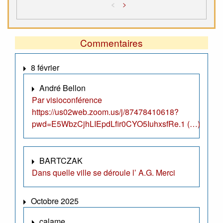
<
>
Commentaires
8 février
André Bellon
Par visioconférence
https://us02web.zoom.us/j/87478410618?
pwd=E5WbzCjhLIEpdLfir0CYO5IuhxsfRe.1 (…)
BARTCZAK
Dans quelle ville se déroule l’ A.G. Merci
Octobre 2025
calame