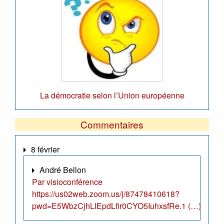
La démocratie selon l’Union européenne
Commentaires
8 février
André Bellon
Par visioconférence
https://us02web.zoom.us/j/87478410618?
pwd=E5WbzCjhLIEpdLfir0CYO5IuhxsfRe.1 (…)