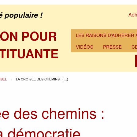
é populaire !
Adh
ION POUR
LES RAISONS D’ADHÉRER À
VIDÉOS
PRESSE
C
TITUANTE
RSEL
LA CROISÉE DES CHEMINS : (…)
ée des chemins :
a démocratie