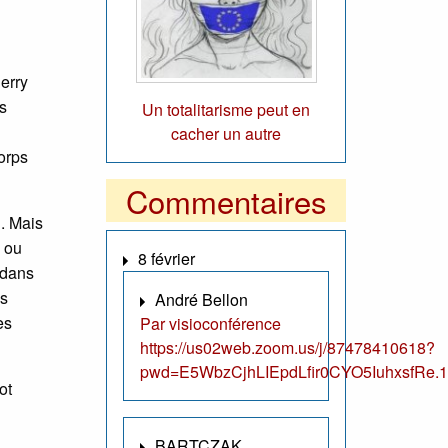
ierry
es
Un totalitarisme peut en
cacher un autre
corps
Commentaires
. Mais
s ou
8 février
 dans
es
André Bellon
es
Par visioconférence
https://us02web.zoom.us/j/87478410618?
pwd=E5WbzCjhLIEpdLfir0CYO5IuhxsfRe.1
ot
BARTCZAK