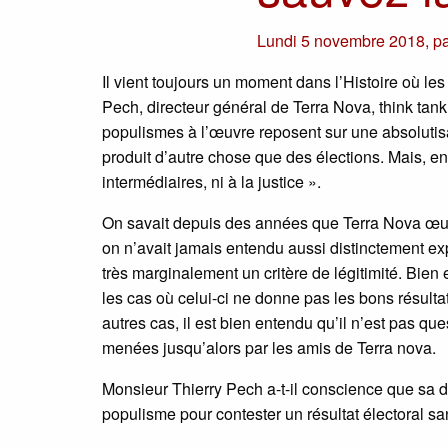
Lundi 5 novembre 2018
,
p
Il vient toujours un moment dans l’Histoire où les 
Pech, directeur général de Terra Nova, think tank 
populismes à l’œuvre reposent sur une absolutisat
produit d’autre chose que des élections. Mais, en 
intermédiaires, ni à la justice ».
On savait depuis des années que Terra Nova œuvr
on n’avait jamais entendu aussi distinctement exp
très marginalement un critère de légitimité. Bien
les cas où celui-ci ne donne pas les bons résulta
autres cas, il est bien entendu qu’il n’est pas que
menées jusqu’alors par les amis de Terra nova.
Monsieur Thierry Pech a-t-il conscience que sa dé
populisme pour contester un résultat électoral s