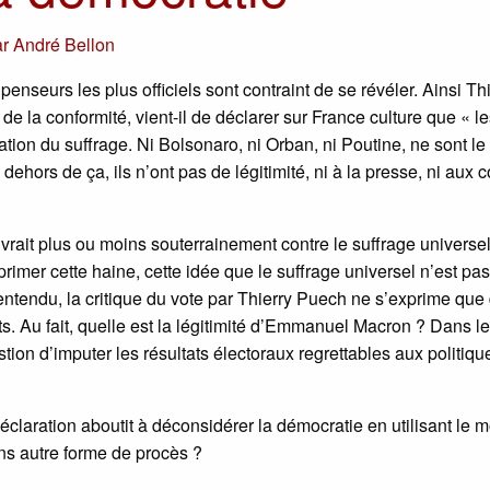
ar
André Bellon
penseurs les plus officiels sont contraint de se révéler. Ainsi Th
de la conformité, vient-il de déclarer sur France culture que « l
ion du suffrage. Ni Bolsonaro, ni Orban, ni Poutine, ne sont le
dehors de ça, ils n’ont pas de légitimité, ni à la presse, ni aux 
ait plus ou moins souterrainement contre le suffrage universel
rimer cette haine, cette idée que le suffrage universel n’est pa
 entendu, la critique du vote par Thierry Puech ne s’exprime que
ts. Au fait, quelle est la légitimité d’Emmanuel Macron ? Dans l
stion d’imputer les résultats électoraux regrettables aux politiqu
claration aboutit à déconsidérer la démocratie en utilisant le m
ans autre forme de procès ?