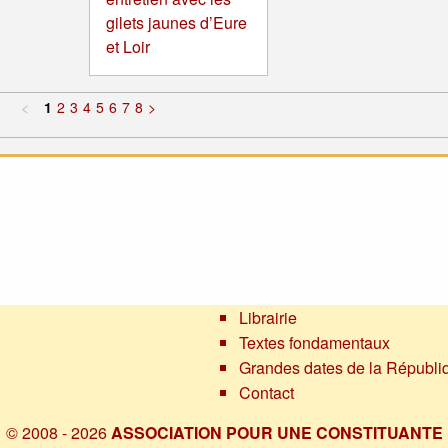
gilets jaunes d’Eure
et Loir
<
1
2
3
4
5
6
7
8
>
Librairie
Textes fondamentaux
Grandes dates de la Républi
Contact
© 2008 - 2026
ASSOCIATION POUR UNE CONSTITUANTE