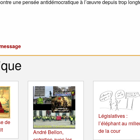
contre une pensée antidémocratique à l’œuvre depuis trop long
u message
ique
Législatives :
se de
l’éléphant au milie
it
de la cour
André Bellon,
entretien avec les