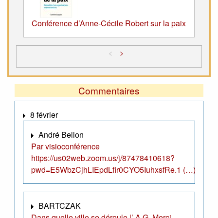
Conférence d’Anne-Cécile Robert sur la paix
<
>
Commentaires
8 février
André Bellon
Par visioconférence
https://us02web.zoom.us/j/87478410618?
pwd=E5WbzCjhLIEpdLfir0CYO5IuhxsfRe.1 (…)
BARTCZAK
Dans quelle ville se déroule l’ A.G. Merci