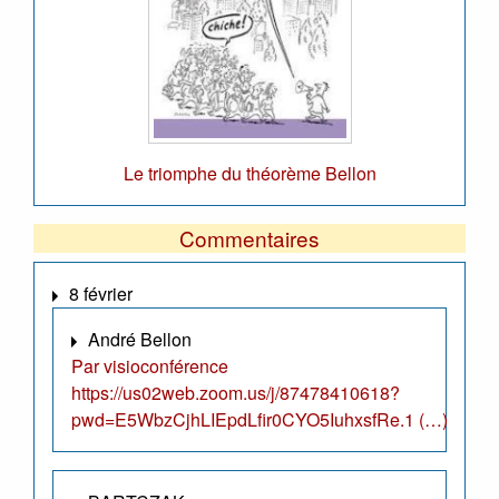
Le triomphe du théorème Bellon
Commentaires
8 février
André Bellon
Par visioconférence
https://us02web.zoom.us/j/87478410618?
pwd=E5WbzCjhLIEpdLfir0CYO5IuhxsfRe.1 (…)