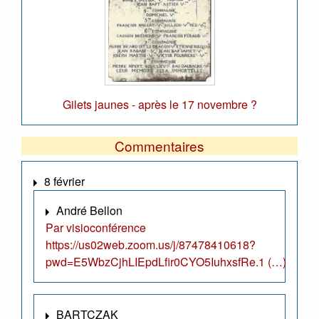
Gilets jaunes - après le 17 novembre ?
Commentaires
8 février
André Bellon
Par visioconférence
https://us02web.zoom.us/j/87478410618?
pwd=E5WbzCjhLIEpdLfir0CYO5IuhxsfRe.1 (…)
BARTCZAK