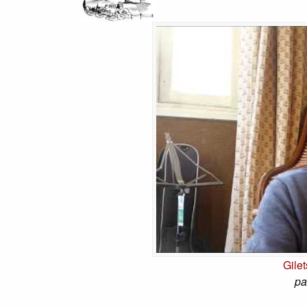
Gile
pa