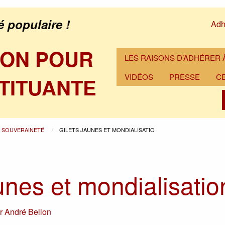
é populaire !
Adh
ION POUR
LES RAISONS D’ADHÉRER À
VIDÉOS
PRESSE
C
TITUANTE
A SOUVERAINETÉ
GILETS JAUNES ET MONDIALISATIO
unes et mondialisatio
ar
André Bellon