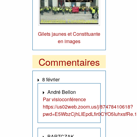
Gilets jaunes et Constituante
en images
Commentaires
8 février
André Bellon
Par visioconférence
https://us02web.zoom.us/j/87478410618?
pwd=E5WbzCjhLIEpdLfir0CYO5IuhxsfRe.1
BARTCZAK