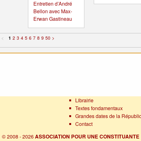
Entretien d’André
Bellon avec Max-
Erwan Gastineau
<
1
2
3
4
5
6
7
8
9
50
>
Librairie
Textes fondamentaux
Grandes dates de la Républi
Contact
© 2008 - 2026
ASSOCIATION POUR UNE CONSTITUANTE