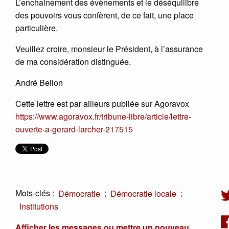
L’enchainement des évènements et le déséquilibre
des pouvoirs vous confèrent, de ce fait, une place
particulière.
Veuillez croire, monsieur le Président, à l’assurance
de ma considération distinguée.
André Bellon
Cette lettre est par ailleurs publiée sur Agoravox
https://www.agoravox.fr/tribune-libre/article/lettre-
ouverte-a-gerard-larcher-217515
Mots-clés :
;
;
Démocratie
Démocratie locale
Institutions
Afficher les messages ou mettre un nouveau