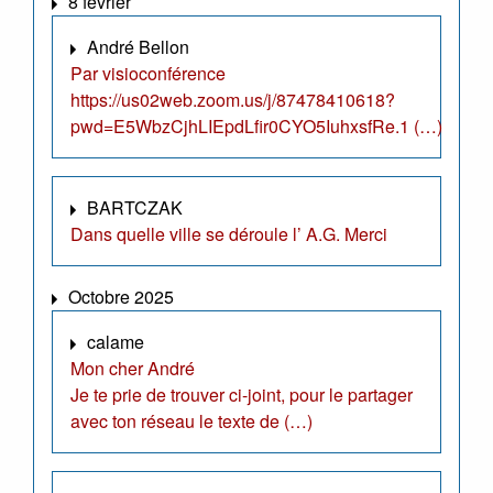
8 février
André Bellon
Par visioconférence
https://us02web.zoom.us/j/87478410618?
pwd=E5WbzCjhLIEpdLfir0CYO5IuhxsfRe.1 (…)
BARTCZAK
Dans quelle ville se déroule l’ A.G. Merci
Octobre 2025
calame
Mon cher André
Je te prie de trouver ci-joint, pour le partager
avec ton réseau le texte de (…)