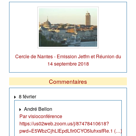
Cercle de Nantes - Emission Jetfm et Réunion du
14 septembre 2018
Commentaires
8 février
André Bellon
Par visioconférence
https://us02web.zoom.us/j/87478410618?
pwd=E5WbzCjhLIEpdLfir0CYO5IuhxsfRe.1 (…)