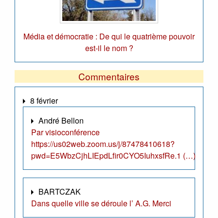
Média et démocratie : De qui le quatrième pouvoir
est-il le nom ?
Commentaires
8 février
André Bellon
Par visioconférence
https://us02web.zoom.us/j/87478410618?
pwd=E5WbzCjhLIEpdLfir0CYO5IuhxsfRe.1 (…)
BARTCZAK
Dans quelle ville se déroule l’ A.G. Merci