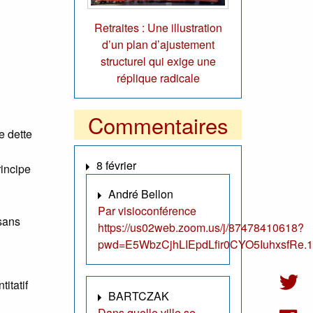
Retraites : Une illustration
d’un plan d’ajustement
structurel qui exige une
réplique radicale
Commentaires
e dette
8 février
rincipe
André Bellon
Par visioconférence
 sans
https://us02web.zoom.us/j/87478410618?
pwd=E5WbzCjhLIEpdLfir0CYO5IuhxsfRe.1
itatif
BARTCZAK
Dans quelle ville se