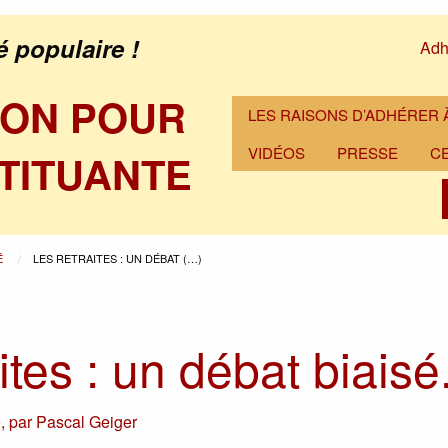
é populaire !
Adh
ION POUR
LES RAISONS D’ADHÉRER À
VIDÉOS
PRESSE
C
TITUANTE
É
LES RETRAITES : UN DÉBAT (…)
ites : un débat biaisé
9
,
par
Pascal Geiger