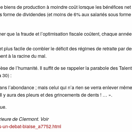
e biens de production à moindre coût lorsque les bénéfices net
us forme de dividendes (et moins de 6% aux salariés sous forme
igner que la fraude et l’optimisation fiscale coûtent, chaque anné
 et plus facile de combler le déficit des régimes de retraite par de
nt à la racine du mal.
e de l’humanité. Il suffit de se rappeler la parabole des Talent
 30) :
dans l’abondance ; mais celui qui n’a rien se verra enlever mêm
. Il y aura des pleurs et des grincements de dents ! … ».
que.
érieure de Clermont. Voir
-un-debat-biaise_a7752.html