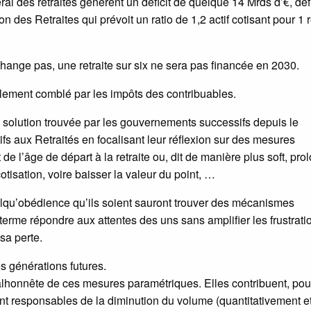
 des retraites génèrent un déficit de quelque 14 Mrds d’€, défi
n des Retraites qui prévoit un ratio de 1,2 actif cotisant pour 1 r
hange pas, une retraite sur six ne sera pas financée en 2030.
ellement comblé par les impôts des contribuables.
le solution trouvée par les gouvernements successifs depuis le
s aux Retraités en focalisant leur réflexion sur des mesures
t de l’âge de départ à la retraite ou, dit de manière plus soft, pro
otisation, voire baisser la valeur du point, …
elqu’obédience qu’ils soient sauront trouver des mécanismes
rme répondre aux attentes des uns sans amplifier les frustrati
sa perte.
es générations futures.
honnête de ces mesures paramétriques. Elles contribuent, pour
ont responsables de la diminution du volume (quantitativement e