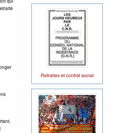
cit qui
etraité
longer
Retraites et contrat social
ons
tant,
t