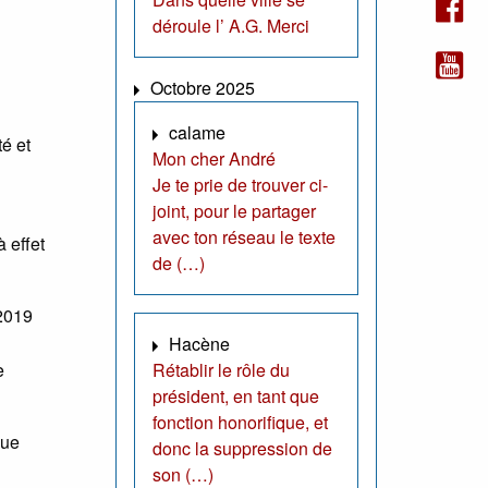
déroule l’ A.G. Merci
Octobre 2025
calame
té et
Mon cher André
Je te prie de trouver ci-
joint, pour le partager
avec ton réseau le texte
 effet
de (…)
 2019
Hacène
e
Rétablir le rôle du
président, en tant que
fonction honorifique, et
que
donc la suppression de
son (…)