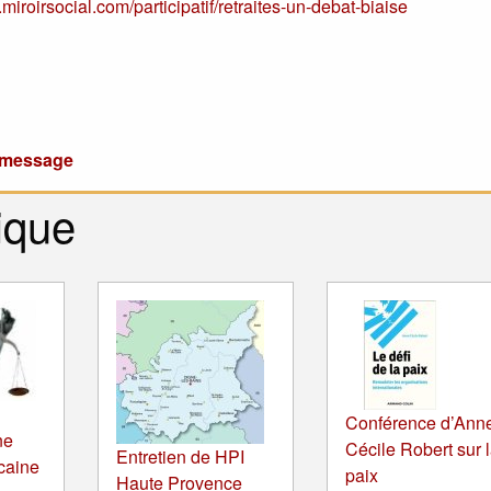
miroirsocial.com/participatif/retraites-un-debat-biaise
u message
ique
Conférence d’Ann
ne
Cécile Robert sur 
Entretien de HPI
icaine
paix
Haute Provence