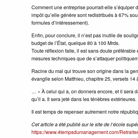
Comment une entreprise pourrait-elle s’équiper d
impôt qu’elle génère sont redistribués à 67% so
formules d’intéressement).
Enfin, pour conclure, il n’est pas inutile de soul
budget de l’État, quelque 80 à 100 Mrds.
Toute réflexion faite, il est sans doute préférable
mesures techniques que de s’attaquer politiqueme
Racine du mal qui trouve son origine dans la genès
évangile selon Matthieu, chapitre 25, versets 14 à
… « À celui qui a, on donnera encore, et il sera 
qu’il a. Il sera jeté dans les ténèbres extérieures
Il est temps de repenser autrement notre républi
Cet article a été publié sur le site de l’école sup
https://www.4tempsdumanagement.com/Retraites