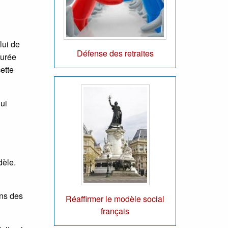
lui de
Défense des retraites
durée
ette
ui
dèle.
ons des
Réaffirmer le modèle social
français