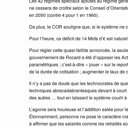
Les 42 régimes spéciaux ajoutés au régime général
ne cessera de croître selon le Conseil d’Orientatio
en 2050 (contre 4 pour 1 en 1960).
De plus, le COR souligne que, si le système ne c
Pour l’heure, ce déficit de 14 Mrds d’€ est natur
Pour régler cette quasi-faillite annoncée, la seu
gouvernement de Rocard a été d’opposer les Actif
paramétriques ; c’est-à-dire « jouer » sur le repor
de la durée de cotisation ; augmenter le taux de c
Il n’y a pas de doute que les technocrates de qu
techniques abracadabrantesques devant à court te
des autres … tout en laissant le système courir à 
L’agonie sera houleuse et l’addition salée pour l
Étonnamment, personne ne pose le caractère mal
à affirmer que les salariés comme les retraités s