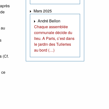
 après
Mars 2025
 de
André Bellon
Chaque assemblée
e au
communale décide du
lieu. A Paris, c’est dans
s
le jardin des Tuileries
au bord (…)
s (Cf.
e ce