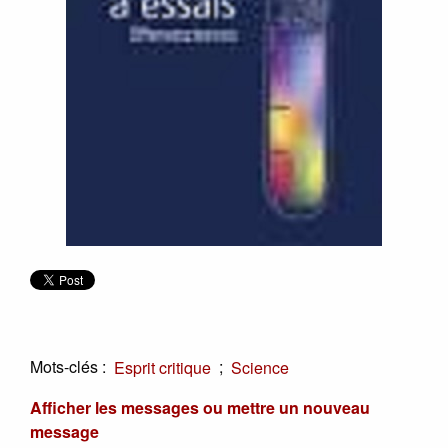
Mots-clés :
;
Esprit critique
Science
Afficher les messages ou mettre un nouveau
message