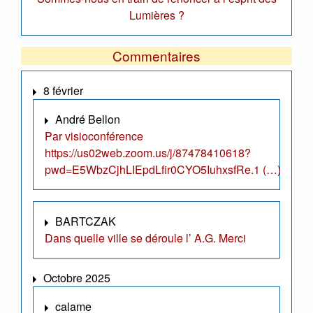
Lumières ?
Commentaires
8 février
André Bellon
Par visioconférence
https://us02web.zoom.us/j/87478410618?
pwd=E5WbzCjhLIEpdLfir0CYO5IuhxsfRe.1 (…)
BARTCZAK
Dans quelle ville se déroule l’ A.G. Merci
Octobre 2025
calame