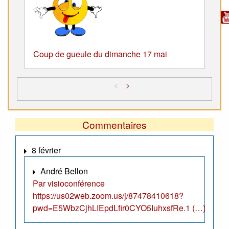
Coup de gueule du dimanche 17 mai
<
>
Commentaires
8 février
André Bellon
Par visioconférence
https://us02web.zoom.us/j/87478410618?
pwd=E5WbzCjhLIEpdLfir0CYO5IuhxsfRe.1 (…)