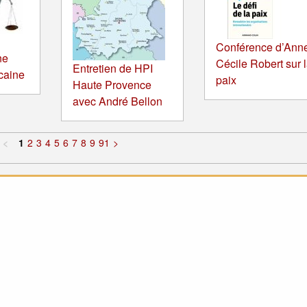
Conférence d’Ann
ne
Cécile Robert sur 
Entretien de HPI
icaine
paix
Haute Provence
avec André Bellon
<
1
2
3
4
5
6
7
8
9
91
>