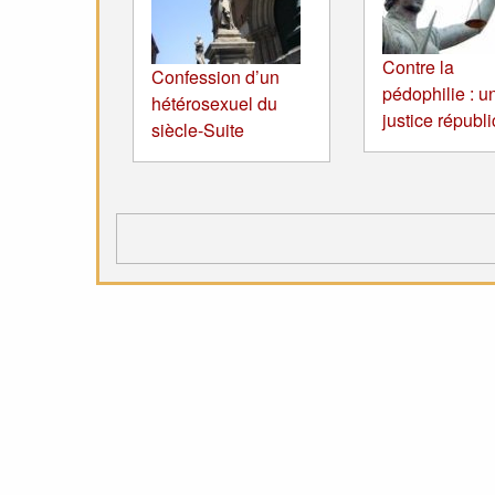
Contre la
Confession d’un
pédophilie : u
hétérosexuel du
justice républ
siècle-Suite