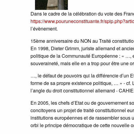
Dans le cadre de la célébration du vote des Fra
https://www.pouruneconstituante.fr/spip.php?arti
l’évènement.
15ème anniversaire du NON au Traité constitution
En 1998, Dieter Grimm, juriste allemand et ancien
politique de la Communauté Européenne : « …, elle
souveraineté, mais elle en a trop pour être une or
…, le défaut de pouvoirs qui la différencie d’un 
forme de sa propre existence politique, … » - cf.
l’angle du droit constitutionnel allemand - 
En 2005, les chefs d’Etat ou de gouvernement souh
concitoyens un projet de traité constitutionnel eur
institutions européennes et de rassembler sous u
orbi le principe démocratique de cette nouvelle 