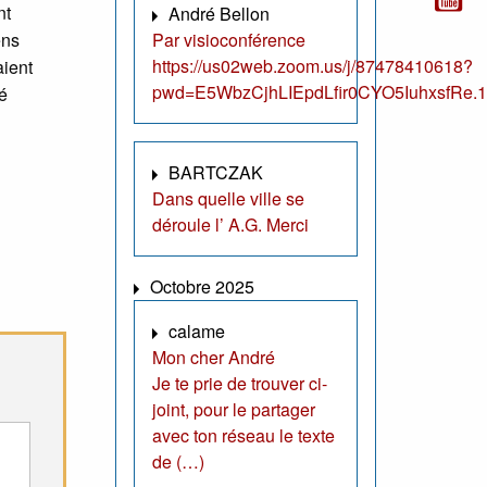
nt
André Bellon
ens
Par visioconférence
https://us02web.zoom.us/j/87478410618?
aient
pwd=E5WbzCjhLIEpdLfir0CYO5IuhxsfRe.1
té
BARTCZAK
Dans quelle ville se
déroule l’ A.G. Merci
Octobre 2025
calame
Mon cher André
Je te prie de trouver ci-
joint, pour le partager
avec ton réseau le texte
de (…)