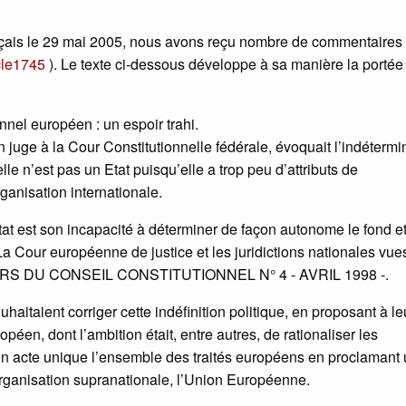
nçais le 29 mai 2005, nous avons reçu nombre de commentaires 
cle1745
). Le texte ci-dessous développe à sa manière la portée
nel européen : un espoir trahi.
 juge à la Cour Constitutionnelle fédérale, évoquait l’indétermi
 n’est pas un Etat puisqu’elle a trop peu d’attributs de
ganisation internationale.
Etat est son incapacité à déterminer de façon autonome le fond et
 La Cour européenne de justice et les juridictions nationales vu
CAHIERS DU CONSEIL CONSTITUTIONNEL N° 4 - AVRIL 1998 -.
aitaient corriger cette indéfinition politique, en proposant à le
opéen, dont l’ambition était, entre autres, de rationaliser les
n acte unique l’ensemble des traités européens en proclamant u
organisation supranationale, l’Union Européenne.