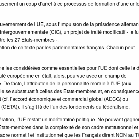
eusement un coup d’arrêt à ce processus de formation d’une uni
gouvernement de l’UE, sous l’impulsion de la présidence allema
ntergouvernementale (CIG), un projet de traité modificatif - le fu
tre les 27 Etats-membres -.
fication de ce texte par les parlementaires français. Chacun peut
nnelles considérées comme essentielles pour l’UE dont celle la 
uté européenne en était, alors, pourvue avec un champ de
e facto, l’attribution de la personnalité morale à l’UE (aux
lle se substituait à celles des Etats-membres et, en conséquence
ait (cf. l’accord économique et commercial global (AECG) ou
TA)). Il s’agit là de l’un des fondements du fédéralisme.
ération, l’UE restait un indéterminé politique. Ne pouvant gagne
 Etats-membres dans la complexité de son cadre institutionnel et
cadre normatif et institutionnel que les Français dirent NON au T