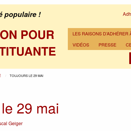
é populaire !
Adh
ION POUR
LES RAISONS D’ADHÉRER À
VIDÉOS
PRESSE
C
TITUANTE
É
TOUJOURS LE 29 MAI
 le 29 mai
cal Geiger