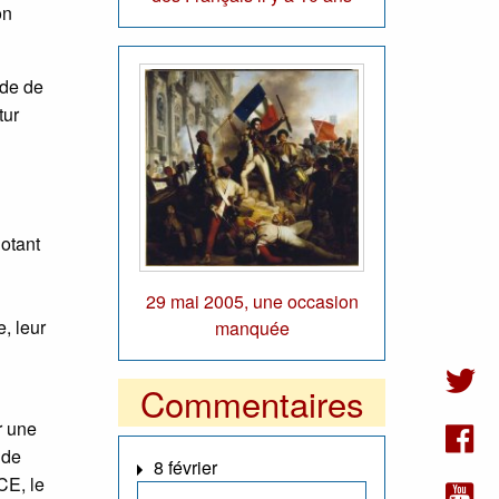
on
nde de
tur
dotant
29 mai 2005, une occasion
, leur
manquée
Commentaires
r une
 de
8 février
CE, le