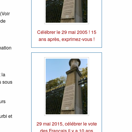
(Voir
 de
Célébrer le 29 mai 2005 ! 15
ans après, exprimez-vous !
nation
 la
es sous
urs
rbi et
29 mai 2015, célébrer le vote
des Français il y a 10 ans