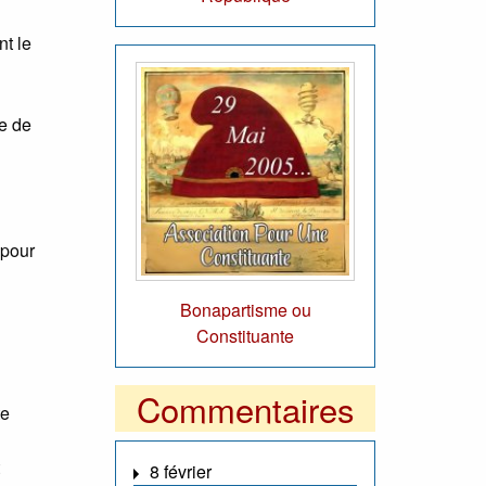
t le
ce de
 pour
Bonapartisme ou
Constituante
Commentaires
te
8 février