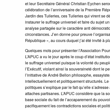
et leur Secrétaire Général Christian Eychen sero
célébration de l’anniversaire de la Première Ré
Jardin des Tuileries, ces Tuileries qui virent se d
instaurer le suffrage universel et faire du sujet
analyse partagée sur le caractère anti démocrati
circonstances. J’en donne pour preuve l’organisa
République », au cours duquel j’ai été invité à 
Quelques mots pour présenter l’Association Pour
L’APUC a vu le jour après le coup d’état institut
le suffrage universel puisque la volonté du peupl
l’Exécutif, violant ainsi la souveraineté dont le p
l’initiative de André Bellon philosophe, essayis
intellectuellement et politiquement structurés. Le
politiques s’explique par le fait qu’elle s’adresse
attaches partisanes. L’APUC considère que la soc
base sociale du fait de l’accaparement du pouvoi
pacifiquement les contradictions sociales et pol