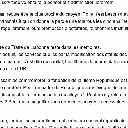
a servitude volontaire, à penser et s’administrer librement,
in réputé être le plus proche du citoyen, Point n’est besoin d’av
nistrés à qui on donne la parole une fois tous les cinq ans, ne
régulièrement leurs promesses électorales, rejettent les institut
iture du Traité de Lisbonne reste dans les mémoires.
 détruit, les services publics par la modification des statuts des
du marché, c’est dire du capital, Les libertés fondamentales rec
ues et de LDB.
issant de commémorer la fondation de la IIIème République est
ette dernière. Peut- on parler de République sans évoquer le cont
é indispensable à l’émancipation du citoyen ? Peut-on s’y référer 
aunes ? Peut-on la magnifier sans donner les moyens nécessaires 
e, - rebaptisé séparatisme- est certes un concept républicain
t bonapartiste. Certes Gambetta fut un symbole de l’unité nati