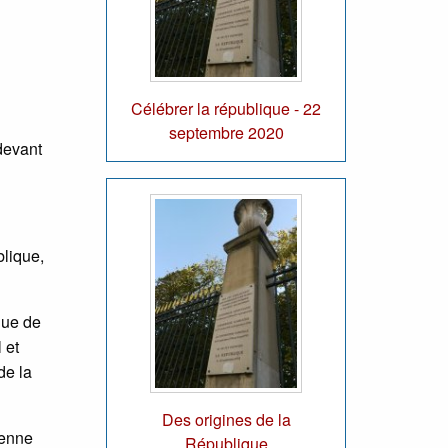
Célébrer la république - 22
septembre 2020
devant
lique,
que de
 et
de la
Des origines de la
ienne
République