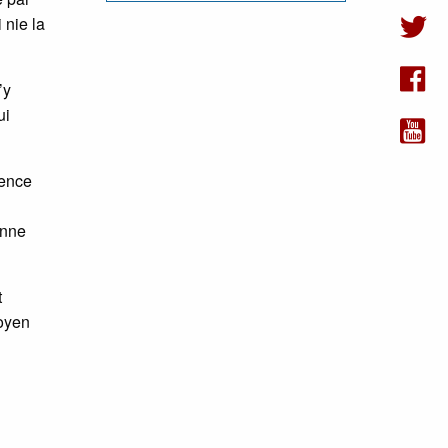
 nie la
’y
ui
gence
enne
t
toyen