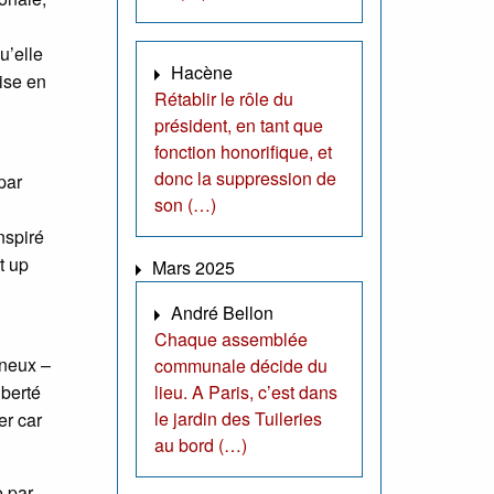
u’elle
Hacène
ise en
Rétablir le rôle du
président, en tant que
fonction honorifique, et
donc la suppression de
par
son (…)
nspiré
t up
Mars 2025
André Bellon
Chaque assemblée
ineux –
communale décide du
lieu. A Paris, c’est dans
iberté
le jardin des Tuileries
er car
au bord (…)
e par