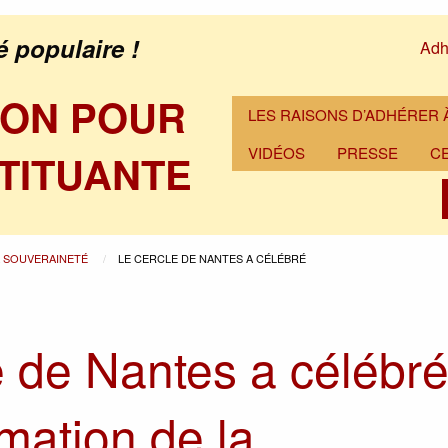
é populaire !
Adh
ION POUR
LES RAISONS D’ADHÉRER À
VIDÉOS
PRESSE
C
TITUANTE
A SOUVERAINETÉ
LE CERCLE DE NANTES A CÉLÉBRÉ
e de Nantes a célébr
amation de la