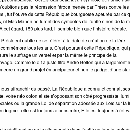
 n’oublions pas la répression féroce menée par Thiers contre les
l, fut l’ouvre de cette République bourgeoise apeurée par ce q
s, ni Mac Mahon ne furent des symboles de l’unité sinon de la m
 cet égard, 150 plus tard, il semble bien que l’histoire bégaie.
 Président oublie de se référer à la date de création de la Ière
commémore tous les ans. C’est pourtant cette République, qui 
taura le suffrage universel et par là même le principe de la
clavage. Comme le dit à juste titre André Bellon qui a largement i
meure un grand projet émancipateur et non le gadget d’une star
ns nous affranchir du passé. La République a connu et connait ses
e, voire néo colonialiste s’opposant son côté progressiste, lum
ociales ou la grande Loi de séparation adossée aux Lois sur la l
dogme : elle est toujours à construire, Elle est toujours à relev
la réaffirmation de la citoyenneté dans l’unité nationale, guidé