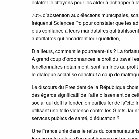
éclairer le citoyens pour les aider à échapper à l
70% d’abstention aux élections municipales, scrut
fréquenté Sciences Po pour constater que les admi
plus confiance à leurs mandataires qui trahissent 
autoritaires qui encadrent leur quotidien,
D’ailleurs, comment le pourraient- ils ? La forfa
A grand coup d’ordonnances le droit du travail est
fonctionnaires notamment, sont laminés au profit 
le dialogue social se construit à coup de matraq
Le discours du Président de la République chois
des égards significatif de l’affaiblissement de c
social qui doit la fonder, en particulier de laïcit
utilisant une telle violence contre les Gilets J
services publics de santé, d’éducation ?
Une France unie dans le refus du communautarism
France unie autour d’un seul homme est un concep