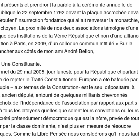
nt présents et prendront la parole à la cérémonie annuelle de
publique le 22 septembre 1792 devant la plaque accrochée devan
érouler l’insurrection fondatrice qui allait renverser la monarchie,
 un citoyen. La proximité de nos deux associations témoigne d’une
que des institutions de la Vème République et non d’une allian
tion à Paris, en 2009, d’un colloque commun intitulé « Sur la
plancher aux côtés de mon ami André Bellon,
 Une Constituante.
ionnel du 29 mai 2005, jour funeste pour la République et partant
e de rejeter le Traité Constitutionnel Europén a été bafouée par
euple – aux termes de la Constitution- est le seul dépositaire, à
te, ancien député, entouré de quelques militants chevronnés
 choix de l’indépendance de l’association par rapport aux partis
 à tous les citoyens quelles que soient leurs convictions ou leurs
iété prétendument démocratique qui est la nôtre, privée de tou
r par la classe dominante, n’est plus en mesure de résoudre
itiques. Comme la Libre Pensée nous considérons qu’il nous faut