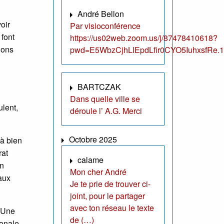
André Bellon
oir
Par visioconférence
 font
https://us02web.zoom.us/j/87478410618?
ions
pwd=E5WbzCjhLIEpdLfir0CYO5IuhxsfRe.1
BARTCZAK
Dans quelle ville se
ulent,
déroule l’ A.G. Merci
Octobre 2025
 à bien
rat
calame
en
Mon cher André
aux
Je te prie de trouver ci-
joint, pour le partager
avec ton réseau le texte
. Une
de (…)
onale,