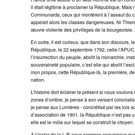
il était légitime à proclamer la République, Mais
Communards, ceux qui montèrent à l’assaut du cie
appelait alors les classes dangereuses. Ni Thier
œuvre violente des privilèges de la bourgeoisie. A
En outre, il est curieux, que dans son discours, le
République, le 22 septembre 1792, celle l’APUC 
l’insurrection du peuple, abolit la monarchie, ins
souveraineté populaire, c’est elle qui abolit l’es
mon propos, cette République-là, la première, de
nation.
L’histoire doit éclairer le présent si nous voulo
zones d’ombre, je pense à son versant colonialist
je pense aux Lumières - concrétisé par les lois s
d’association de 1901. la République n’est pas un 
elle est le môle sur lequel se construit le citoyen.
A l’instar de la L P, nous sommes convaincus que 